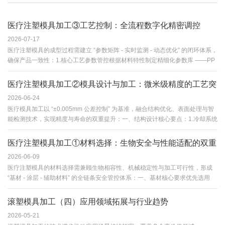
医疗注塑模具加工③工艺控制：全流程数字化精密调控
2026-07-17
医疗注塑模具的成型过程需建立 “参数矩阵 - 实时监测 - 动态优化” 的闭环体系，
确保产品一致性：1.核心工艺参数管控根据材料特性制定精细化参数库 ——PP
材料注塑温度控制在 180-230℃，波动范围≤±2℃；PC 材料采用多级注射，首
段速度 80mm/s，末段减速至 20mm/s，保压压力分三段递减至 30MPa。注射
医疗注塑模具加工②模具设计与加工：微米级精度的工艺突
压力针对薄壁零件可达 100-150MPa，厚壁零件控制在 80-100MPa，确保重量
2026-06-24
破
差异 < 0.1%。2.智能化过程监控模具嵌入压力 / 温度传感器，采样频率
医疗模具加工以 “±0.005mm 公差控制” 为基准，融合结构优化、表面处理与智
≥1kHz，实时采集 200 + 项工艺参数，通过 AI 算法动态调整保压曲线与冷却时
能检测技术，实现精度与寿命的双重提升：一、结构设计核心要点：1.冷却系统
间。部分头部企业引入数字孪生技术，将新模具交付周期从行业平均 45 天压缩
采用随形水路设计，通过 CFD 流体仿真优化布局，使型腔温度均匀性误差
至 28 天以内。3.洁净生产环境加工车间需达到 ISO···
≤1℃，减少薄壁零件（厚度 < 1mm）的翘曲变形量至 0.08mm 以下；2.排气结
医疗注塑模具加工①材料选择：生物安全与性能适配的双重
构创新设置真空排气槽，针对微流控芯片等精密产品，将气体滞留导致的气泡
2026-06-09
门槛
缺陷发生率降至 0.005% 以下；3.热流道系统需实现 ±0.3℃模温控制精度，配
医疗注塑模具的材料选择需兼顾生物相容性、机械稳定性与加工可行性，形成
合可调节式浇口套，适配不同医用塑料的流动性差异。二、超精密加工技术采
“基材 - 涂层 - 辅助材料” 的全链条安全管控体系：一、基材核心要求优先选用
用五轴联动加工中心、慢走丝线切割机床实现型腔表面粗糙度 Ra≤0.05μm，关
S136 不锈钢、NAK80 预硬化钢等医用级模具钢，其硫磷含量需≤0.015%，非
键区域经金刚石砂轮镜面抛光至 Ra≤0.02μm，防止微···
金属夹杂物评级≤ASTM E45 Type A Level 1，确保无重金属析出风险。对于植
滚塑模具加工（四）应用领域拓展与行业趋势
入式器械模具，需采用 316L 不锈钢（ASTM A276）并镀 2-3μm 类金刚石涂层
2026-05-21
（DLC），通过 FDA 惰性测试避免金属离子迁移。二材料性能适配针对不同灭