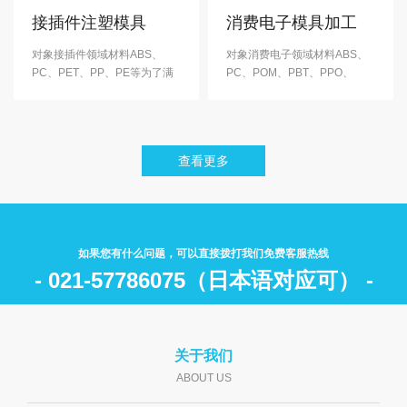
效地降低···
以μ作为管理···
接插件注塑模具
消费电子模具加工
对象接插件领域材料ABS、
对象消费电子领域材料ABS、
PC、PET、PP、PE等为了满
PC、POM、PBT、PPO、
足客户的品质需求、在充分理
PA6、PIM等（含有GF）积极
解产品用途的基础上、通过对
参与了客户的商品开发计划、
产品外形的研究、提出外形建
贡献客户。 产品不仅是外观件
议，提高了产品品质。 在塑胶
同时还肩负着内部机构机能的
查看更多
件取代金属件的进程中、客户
多功能零部件， 产品嵌合处尺
采纳了我们推荐的形状适宜，
寸管理精度要求及高、注塑加
高强度轻型的注塑产品，赢得
工时需有精堪的成型技术人员
了客户···
操作。···
如果您有什么问题，可以直接拨打我们免费客服热线
- 021-57786075（日本语对应可） -
关于我们
ABOUT US