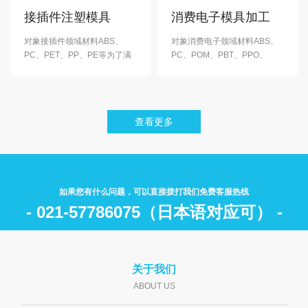
效地降低···
以μ作为管理···
接插件注塑模具
消费电子模具加工
对象接插件领域材料ABS、
对象消费电子领域材料ABS、
PC、PET、PP、PE等为了满
PC、POM、PBT、PPO、
足客户的品质需求、在充分理
PA6、PIM等（含有GF）积极
解产品用途的基础上、通过对
参与了客户的商品开发计划、
产品外形的研究、提出外形建
贡献客户。 产品不仅是外观件
议，提高了产品品质。 在塑胶
同时还肩负着内部机构机能的
查看更多
件取代金属件的进程中、客户
多功能零部件， 产品嵌合处尺
采纳了我们推荐的形状适宜，
寸管理精度要求及高、注塑加
高强度轻型的注塑产品，赢得
工时需有精堪的成型技术人员
了客户···
操作。···
如果您有什么问题，可以直接拨打我们免费客服热线
- 021-57786075（日本语对应可） -
关于我们
ABOUT US