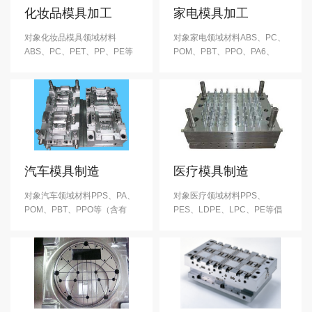
化妆品模具加工
家电模具加工
对象化妆品模具领域材料
对象家电领域材料ABS、PC、
ABS、PC、PET、PP、PE等
POM、PBT、PPO、PA6、
为了满足客户的品质需求、在
PIM等（含有GF）积极参与了
充分理解产品用途的基础上、
客户的商品开发计划、贡献客
通过对产品外形的研究、提出
户。 产品不仅是外观件同时还
外形建议，提高了产品品质。
肩负着内部机构机能的多功能
在塑胶件取代金属件的进程
零部件， 产品嵌合处尺寸管理
中、客户采纳了我们推荐的形
精度要求及高、注塑加工时需
状适宜，高强度轻型的注塑产
有精堪的成型技术人员操作。
品，赢得了···
汽车模具制造
医疗模具制造
对象汽车领域材料PPS、PA、
对象医疗领域材料PPS、
POM、PBT、PPO等（含有
PES、LDPE、LPC、PE等倡
GF）通过对高产能模具(多型
导强度高的产品外形、充分理
腔、短周期)的研发、在量产
解产品用途的品质管理为理
中，成功的实现了低成本，赢
念、确保了高品质。 特别是在
得了客户的一致好评。 在此基
燃油系统零部件的生产方面、
础上，我们成功的开发出了长
我们构筑了彻底杜绝灰尘混入
寿命模具、它的实际使用寿命
的净化成型管理体制、即使是
远远地超出了客户的预期，有
树脂成型品的精度，也实行了