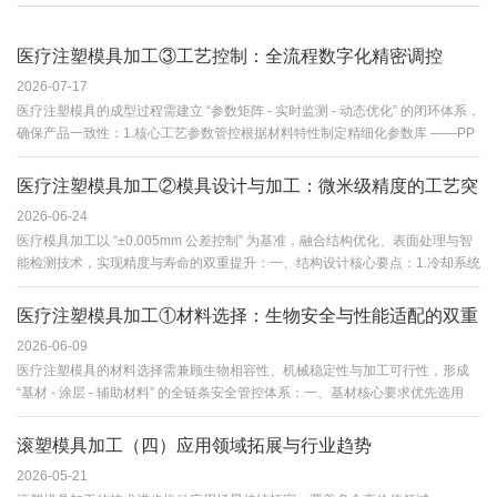
医疗注塑模具加工③工艺控制：全流程数字化精密调控
2026-07-17
医疗注塑模具的成型过程需建立 “参数矩阵 - 实时监测 - 动态优化” 的闭环体系，
确保产品一致性：1.核心工艺参数管控根据材料特性制定精细化参数库 ——PP
材料注塑温度控制在 180-230℃，波动范围≤±2℃；PC 材料采用多级注射，首
段速度 80mm/s，末段减速至 20mm/s，保压压力分三段递减至 30MPa。注射
医疗注塑模具加工②模具设计与加工：微米级精度的工艺突
压力针对薄壁零件可达 100-150MPa，厚壁零件控制在 80-100MPa，确保重量
2026-06-24
破
差异 < 0.1%。2.智能化过程监控模具嵌入压力 / 温度传感器，采样频率
医疗模具加工以 “±0.005mm 公差控制” 为基准，融合结构优化、表面处理与智
≥1kHz，实时采集 200 + 项工艺参数，通过 AI 算法动态调整保压曲线与冷却时
能检测技术，实现精度与寿命的双重提升：一、结构设计核心要点：1.冷却系统
间。部分头部企业引入数字孪生技术，将新模具交付周期从行业平均 45 天压缩
采用随形水路设计，通过 CFD 流体仿真优化布局，使型腔温度均匀性误差
至 28 天以内。3.洁净生产环境加工车间需达到 ISO···
≤1℃，减少薄壁零件（厚度 < 1mm）的翘曲变形量至 0.08mm 以下；2.排气结
医疗注塑模具加工①材料选择：生物安全与性能适配的双重
构创新设置真空排气槽，针对微流控芯片等精密产品，将气体滞留导致的气泡
2026-06-09
门槛
缺陷发生率降至 0.005% 以下；3.热流道系统需实现 ±0.3℃模温控制精度，配
医疗注塑模具的材料选择需兼顾生物相容性、机械稳定性与加工可行性，形成
合可调节式浇口套，适配不同医用塑料的流动性差异。二、超精密加工技术采
“基材 - 涂层 - 辅助材料” 的全链条安全管控体系：一、基材核心要求优先选用
用五轴联动加工中心、慢走丝线切割机床实现型腔表面粗糙度 Ra≤0.05μm，关
S136 不锈钢、NAK80 预硬化钢等医用级模具钢，其硫磷含量需≤0.015%，非
键区域经金刚石砂轮镜面抛光至 Ra≤0.02μm，防止微···
金属夹杂物评级≤ASTM E45 Type A Level 1，确保无重金属析出风险。对于植
滚塑模具加工（四）应用领域拓展与行业趋势
入式器械模具，需采用 316L 不锈钢（ASTM A276）并镀 2-3μm 类金刚石涂层
2026-05-21
（DLC），通过 FDA 惰性测试避免金属离子迁移。二材料性能适配针对不同灭