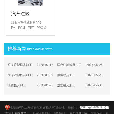
汽车注塑
对象汽车领域材料PPS、
PA、POM、PBT、PPO等
（含有GF）通过对高产能模
具(多型腔、短周期)的研
发、在量产中，成功的实现
推荐新闻
了低成本，赢得了客户的一
RECOMMEND NEWS
致···
医疗注塑模具加工
2026-07-17
医疗注塑模具加工
2026-06-24
③工艺控制：全流程数字化精密调控
②模具设计与加工：微米级精度的工
医疗注塑模具加工
2026-06-09
滚塑模具加工
2026-05-21
艺突破
①材料选择：生物安全与性能适配的
（四）应用领域拓展与行业趋势
滚塑模具加工
2026-04-21
滚塑模具加工
2026-04-01
双重门槛
（三）关键技术突破与智能化升级
（二）模具材料创新与结构优化
版权所有©上海普容尼精密模具有限公司。 备案号：
沪ICP备17040593号-2
专注
上海
模具加工
，精密模具加工；塑料模具，
注塑模具厂家
；
质量保证，价