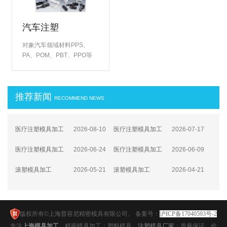
汽车注塑
对象汽车领域材料PPS、
PA、POM、PBT、PPO等
（含有GF）通过对高产能模
具(多型腔、短周期)的研
发、在量产中，成功的实现
推荐新闻
了低成本，赢得了客户的一
RECOMMEND NEWS
致···
医疗注塑模具加工
2026-08-10
医疗注塑模具加工
2026-07-17
④合规管理：贯穿全生命周期的追溯
③工艺控制：全流程数字化精密调控
医疗注塑模具加工
2026-06-24
医疗注塑模具加工
2026-06-09
体系
②模具设计与加工：微米级精度的工
①材料选择：生物安全与性能适配的
滚塑模具加工
2026-05-21
滚塑模具加工
2026-04-21
艺突破
双重门槛
（四）应用领域拓展与行业趋势
（三）关键技术突破与智能化升级
版权所有©上海普容尼精密模具有限公司。 备案号：
沪ICP备17040593号-2
专注
上海
模具加工
，精密模具加工；塑料模具，
注塑模具厂家
；
质量保证，价